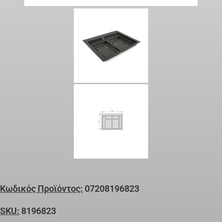
Κωδικός Προϊόντος:
07208196823
SKU:
8196823