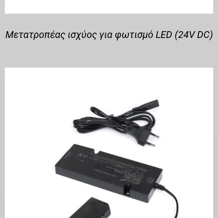
Μετατροπέας ισχύος για φωτισμό LED (24V DC)