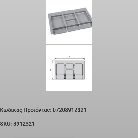
Κωδικός Προϊόντος:
07208912321
SKU:
8912321