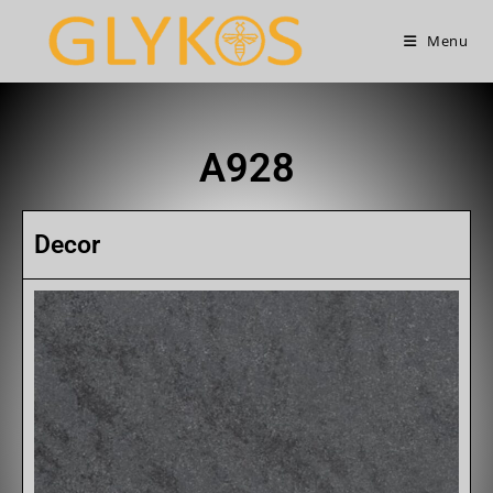
Menu
A928
Decor