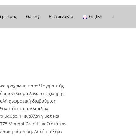
ά με εμάς
Gallery
Επικοινωνία
English
ιο σκουρόχρωμη παραλλαγή αυτής
κό αποτέλεσμα λόγω της ζωηρής
παλή χρωματική διαβάθμιση
η δυνατότητα πολλαπλών
το μαύρο. Η εναλλαγή ματ και
78 Mineral Granite καθιστά τον
ωσιακή αίσθηση. Αυτή η πέτρα