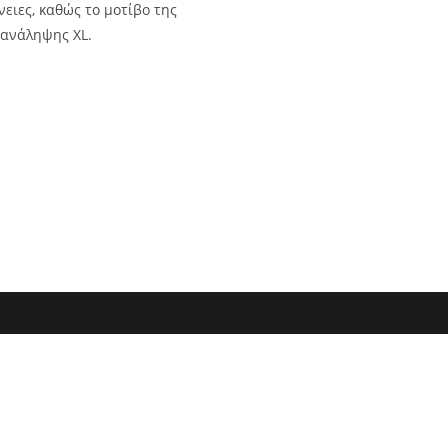
νειες, καθώς το μοτίβο της
πανάληψης XL.