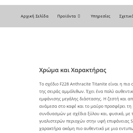
Αρχική Σελίδα
Προϊόντα
Υπηρεσίες
Σχετικ
Χρώμα και Χαρακτήρας
Το σχέδιο F228 Anthracite Titanite είναι η π
της σειράς αμμόλιθων. Έχει ένα πολύ αυθεντι
εμφάνισης μεγάλης διάστασης. Η ζεστή και α
ανάμεσα στο καφέ και το μαύρο προσφέρει τ
συνδυασμών με σχέδια ξύλου και, φυσικά, με 
γυαλιστερών περιοχών στην υφή επιφάνειας ST
χαρακτήρα ακόμη πιο αυθεντικό με μια εντυπ