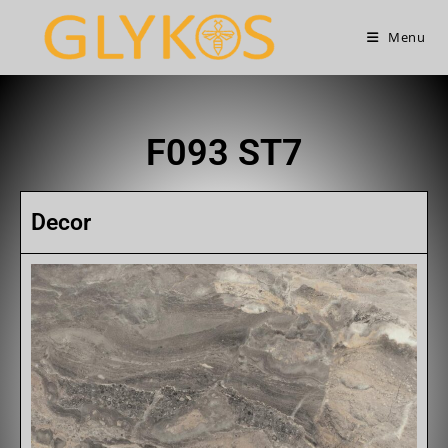
Menu
F093 ST7
Decor