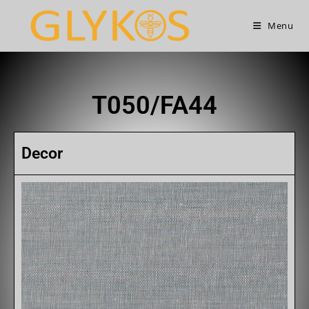
Menu
T050/FA44
Decor