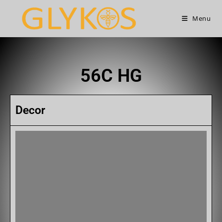
Menu
56C HG
Decor