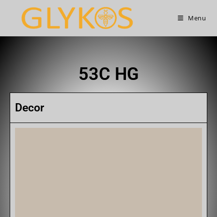
Menu
53C HG
Decor