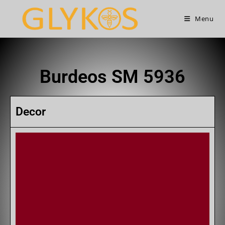
Menu
Burdeos SM 5936
Decor