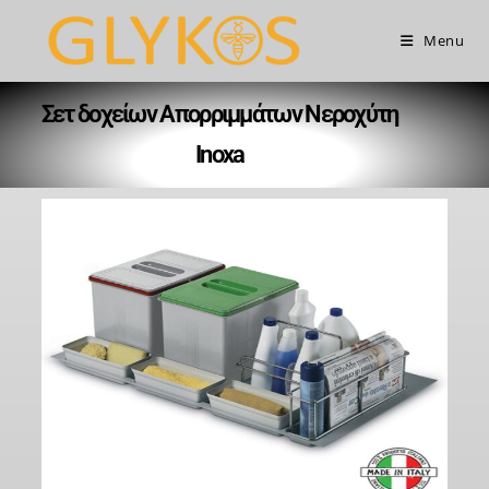
Menu
Σετ δοχείων Απορριμμάτων Νεροχύτη
Inoxa